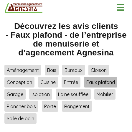
Togg
navig
Découvrez les avis clients
- Faux plafond - de l’entreprise
de menuiserie et
d’agencement Agnesina
Aménagement
Bois
Bureaux
Cloison
Conception
Cuisine
Entrée
Faux plafond
Garage
Isolation
Laine soufflée
Mobilier
Plancher bois
Porte
Rangement
Salle de bain